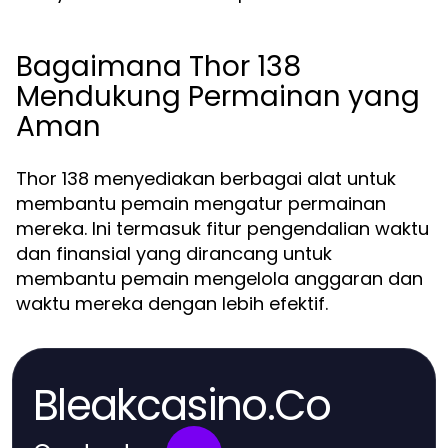
Bagaimana Thor 138
Mendukung Permainan yang
Aman
Thor 138 menyediakan berbagai alat untuk
membantu pemain mengatur permainan
mereka. Ini termasuk fitur pengendalian waktu
dan finansial yang dirancang untuk
membantu pemain mengelola anggaran dan
waktu mereka dengan lebih efektif.
Bleakcasino.Co