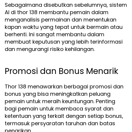
Sebagaimana disebutkan sebelumnya, sistem
AI di thor 138 membantu pemain dalam
menganalisis permainan dan menentukan
kapan waktu yang tepat untuk bermain atau
berhenti. Ini sangat membantu dalam
membuat keputusan yang lebih terinformasi
dan mengurangi risiko kehilangan.
Promosi dan Bonus Menarik
Thor 138 menawarkan berbagai promosi dan
bonus yang bisa meningkatkan peluang
pemain untuk meraih keuntungan. Penting
bagi pemain untuk membaca syarat dan
ketentuan yang terkait dengan setiap bonus,
termasuk persyaratan taruhan dan batas
penarikan.