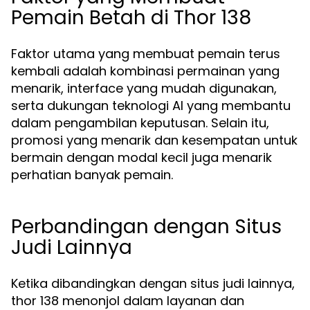
Pemain Betah di Thor 138
Faktor utama yang membuat pemain terus
kembali adalah kombinasi permainan yang
menarik, interface yang mudah digunakan,
serta dukungan teknologi AI yang membantu
dalam pengambilan keputusan. Selain itu,
promosi yang menarik dan kesempatan untuk
bermain dengan modal kecil juga menarik
perhatian banyak pemain.
Perbandingan dengan Situs
Judi Lainnya
Ketika dibandingkan dengan situs judi lainnya,
thor 138 menonjol dalam layanan dan