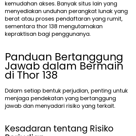
kemudahan akses. Banyak situs lain yang
menyediakan unduhan perangkat lunak yang
berat atau proses pendaftaran yang rumit,
sementara thor 138 mengutamakan
kepraktisan bagi penggunanya.
Panduan Bertanggung
Jawab dalam Bermain
di Thor 138
Dalam setiap bentuk perjudian, penting untuk
menjaga pendekatan yang bertanggung
jawab dan menyadari risiko yang terkait.
Kesadaran tentang Risiko