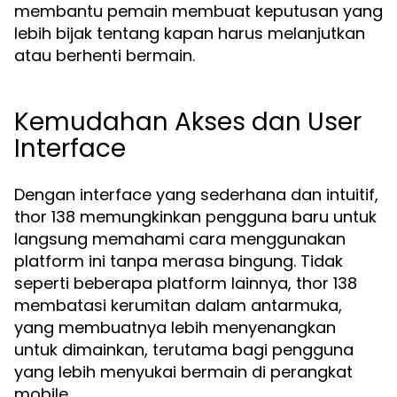
membantu pemain membuat keputusan yang
lebih bijak tentang kapan harus melanjutkan
atau berhenti bermain.
Kemudahan Akses dan User
Interface
Dengan interface yang sederhana dan intuitif,
thor 138 memungkinkan pengguna baru untuk
langsung memahami cara menggunakan
platform ini tanpa merasa bingung. Tidak
seperti beberapa platform lainnya, thor 138
membatasi kerumitan dalam antarmuka,
yang membuatnya lebih menyenangkan
untuk dimainkan, terutama bagi pengguna
yang lebih menyukai bermain di perangkat
mobile.