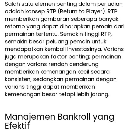
Salah satu elemen penting dalam perjudian
adalah konsep RTP (Return to Player). RTP
memberikan gambaran seberapa banyak
retorno yang dapat diharapkan pemain dari
permainan tertentu. Semakin tinggi RTP,
semakin besar peluang pemain untuk
mendapatkan kembali investasinya. Varians
juga merupakan faktor penting; permainan
dengan varians rendah cenderung
memberikan kemenangan kecil secara
konsisten, sedangkan permainan dengan
varians tinggi dapat memberikan
kemenangan besar tetapi lebih jarang.
Manajemen Bankroll yang
Efektif