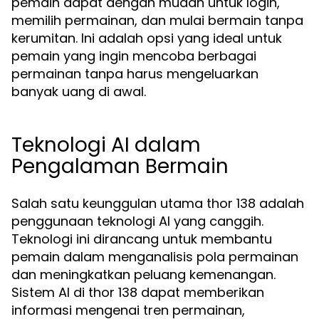
pemain dapat dengan mudah untuk login,
memilih permainan, dan mulai bermain tanpa
kerumitan. Ini adalah opsi yang ideal untuk
pemain yang ingin mencoba berbagai
permainan tanpa harus mengeluarkan
banyak uang di awal.
Teknologi AI dalam
Pengalaman Bermain
Salah satu keunggulan utama thor 138 adalah
penggunaan teknologi AI yang canggih.
Teknologi ini dirancang untuk membantu
pemain dalam menganalisis pola permainan
dan meningkatkan peluang kemenangan.
Sistem AI di thor 138 dapat memberikan
informasi mengenai tren permainan,