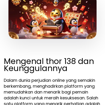
Mengenal thor 138 dan
Keunggulannya
Dalam dunia perjudian online yang semakin
berkembang, menghadirkan platform yang
memudahkan dan menarik bagi pemain
adalah kunci untuk meraih kesuksesan. Salah
satu platform yang menarik perhatian adalah