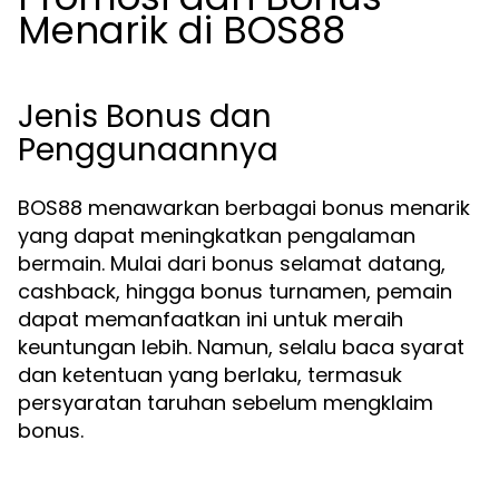
Menarik di BOS88
Jenis Bonus dan
Penggunaannya
BOS88 menawarkan berbagai bonus menarik
yang dapat meningkatkan pengalaman
bermain. Mulai dari bonus selamat datang,
cashback, hingga bonus turnamen, pemain
dapat memanfaatkan ini untuk meraih
keuntungan lebih. Namun, selalu baca syarat
dan ketentuan yang berlaku, termasuk
persyaratan taruhan sebelum mengklaim
bonus.