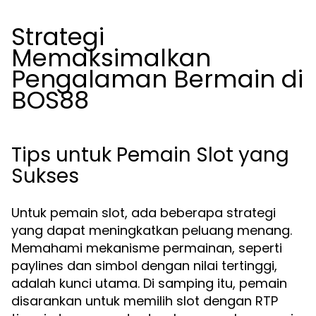
Strategi
Memaksimalkan
Pengalaman Bermain di
BOS88
Tips untuk Pemain Slot yang
Sukses
Untuk pemain slot, ada beberapa strategi
yang dapat meningkatkan peluang menang.
Memahami mekanisme permainan, seperti
paylines dan simbol dengan nilai tertinggi,
adalah kunci utama. Di samping itu, pemain
disarankan untuk memilih slot dengan RTP