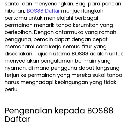
santai dan menyenangkan. Bagi para pencari
hiburan,
menjadi langkah
BOS88 Daftar
pertama untuk menjelajahi berbagai
permainan menarik tanpa kerumitan yang
berlebihan. Dengan antarmuka yang ramah
pengguna, pemain dapat dengan cepat
memahami cara kerja semua fitur yang
disediakan. Tujuan utama BOS88 adalah untuk
menyediakan pengalaman bermain yang
nyaman, di mana pengguna dapat langsung
terjun ke permainan yang mereka sukai tanpa
harus menghadapi kebingungan yang tidak
perlu.
Pengenalan kepada BOS88
Daftar