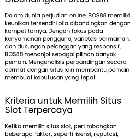
Dalam dunia perjudian online, BOS88 memiliki
keunikan tersendiri bila dibandingkan dengan
kompetitornya. Dengan fokus pada
kenyamanan pengguna, varietas permainan,
dan dukungan pelanggan yang responsif,
BOS88 menonjol sebagai pilihan banyak
pemain. Menganalisis perbandingan secara
cermat dengan situs lain membantu pemain
membuat keputusan yang tepat.
Kriteria untuk Memilih Situs
Slot Terpercaya
Ketika memilih situs slot, pertimbangkan
beberapa faktor, seperti lisensi, reputasi,