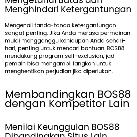
Mengetahui Batas dan
Menghindari Ketergantungan
Mengenali tanda-tanda ketergantungan
sangat penting. Jika Anda merasa permainan
mulai mengganggu kehidupan Anda sehari-
hari, penting untuk mencari bantuan. BOS88
mendukung program self-exclusion, jadi
pemain bisa mengambil langkah untuk
menghentikan perjudian jika diperlukan.
Membandingkan BOS88
dengan Kompetitor Lain
Menilai Keunggulan BOS88
Dibandingkan Situs Lain