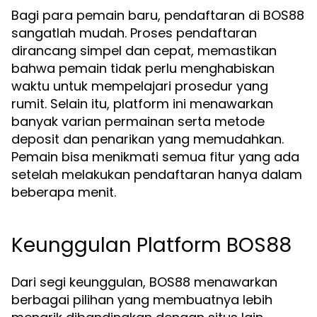
Bagi para pemain baru, pendaftaran di BOS88
sangatlah mudah. Proses pendaftaran
dirancang simpel dan cepat, memastikan
bahwa pemain tidak perlu menghabiskan
waktu untuk mempelajari prosedur yang
rumit. Selain itu, platform ini menawarkan
banyak varian permainan serta metode
deposit dan penarikan yang memudahkan.
Pemain bisa menikmati semua fitur yang ada
setelah melakukan pendaftaran hanya dalam
beberapa menit.
Keunggulan Platform BOS88
Dari segi keunggulan, BOS88 menawarkan
berbagai pilihan yang membuatnya lebih