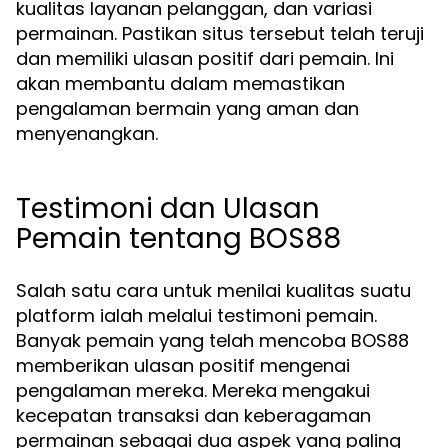
kualitas layanan pelanggan, dan variasi
permainan. Pastikan situs tersebut telah teruji
dan memiliki ulasan positif dari pemain. Ini
akan membantu dalam memastikan
pengalaman bermain yang aman dan
menyenangkan.
Testimoni dan Ulasan
Pemain tentang BOS88
Salah satu cara untuk menilai kualitas suatu
platform ialah melalui testimoni pemain.
Banyak pemain yang telah mencoba BOS88
memberikan ulasan positif mengenai
pengalaman mereka. Mereka mengakui
kecepatan transaksi dan keberagaman
permainan sebagai dua aspek yang paling