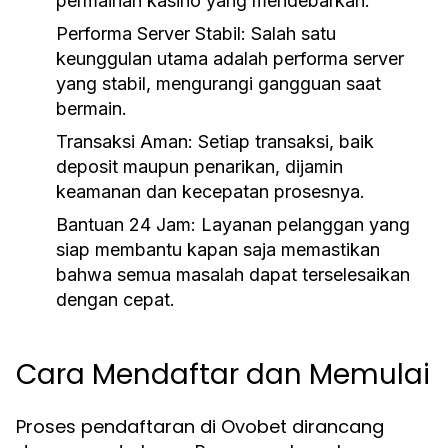
permainan kasino yang mendebarkan.
Performa Server Stabil:
Salah satu
keunggulan utama adalah performa server
yang stabil, mengurangi gangguan saat
bermain.
Transaksi Aman:
Setiap transaksi, baik
deposit maupun penarikan, dijamin
keamanan dan kecepatan prosesnya.
Bantuan 24 Jam:
Layanan pelanggan yang
siap membantu kapan saja memastikan
bahwa semua masalah dapat terselesaikan
dengan cepat.
Cara Mendaftar dan Memulai
Proses pendaftaran di Ovobet dirancang