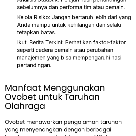
sebelumnya dan performa tim atau pemain.
Kelola Risiko:
Jangan bertaruh lebih dari yang
Anda mampu untuk kehilangan dan selalu
tetapkan batas.
Ikuti Berita Terkini:
Perhatikan faktor-faktor
seperti cedera pemain atau perubahan
manajemen yang bisa mempengaruhi hasil
pertandingan.
Manfaat Menggunakan
Ovobet untuk Taruhan
Olahraga
Ovobet menawarkan pengalaman taruhan
yang menyenangkan dengan berbagai