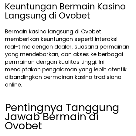
Keuntungan Bermain Kasino
Langsung di Ovobet
Bermain kasino langsung di Ovobet
memberikan keuntungan seperti interaksi
real-time dengan dealer, suasana permainan
yang mendebarkan, dan akses ke berbagai
permainan dengan kualitas tinggi. Ini
menciptakan pengalaman yang lebih otentik
dibandingkan permainan kasino tradisional
online.
Pentingnya Tanggung
Jawab Bermain di
Ovobet