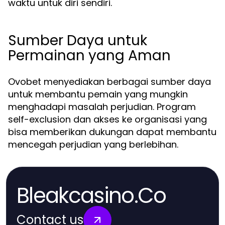
waktu untuk diri sendiri.
Sumber Daya untuk
Permainan yang Aman
Ovobet menyediakan berbagai sumber daya
untuk membantu pemain yang mungkin
menghadapi masalah perjudian. Program
self-exclusion dan akses ke organisasi yang
bisa memberikan dukungan dapat membantu
mencegah perjudian yang berlebihan.
Bleakcasino.Co
Contact us