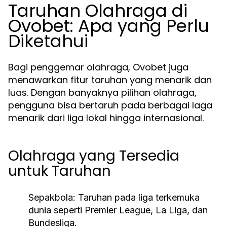
Taruhan Olahraga di
Ovobet: Apa yang Perlu
Diketahui
Bagi penggemar olahraga, Ovobet juga
menawarkan fitur taruhan yang menarik dan
luas. Dengan banyaknya pilihan olahraga,
pengguna bisa bertaruh pada berbagai laga
menarik dari liga lokal hingga internasional.
Olahraga yang Tersedia
untuk Taruhan
Sepakbola:
Taruhan pada liga terkemuka
dunia seperti Premier League, La Liga, dan
Bundesliga.