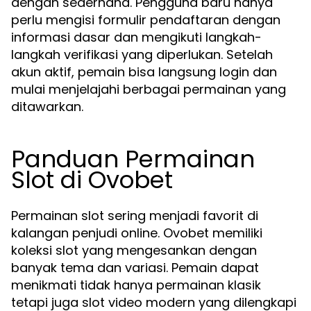
dengan sederhana. Pengguna baru hanya
perlu mengisi formulir pendaftaran dengan
informasi dasar dan mengikuti langkah-
langkah verifikasi yang diperlukan. Setelah
akun aktif, pemain bisa langsung login dan
mulai menjelajahi berbagai permainan yang
ditawarkan.
Panduan Permainan
Slot di Ovobet
Permainan slot sering menjadi favorit di
kalangan penjudi online. Ovobet memiliki
koleksi slot yang mengesankan dengan
banyak tema dan variasi. Pemain dapat
menikmati tidak hanya permainan klasik
tetapi juga slot video modern yang dilengkapi