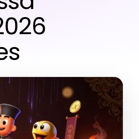
ssa
2026
es