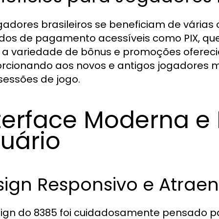
gadores brasileiros se beneficiam de várias
os de pagamento acessíveis como PIX, que 
, a variedade de bônus e promoções ofereci
rcionando aos novos e antigos jogadores m
sessões de jogo.
terface Moderna e 
uário
sign Responsivo e Atraen
ign do 8385 foi cuidadosamente pensado p