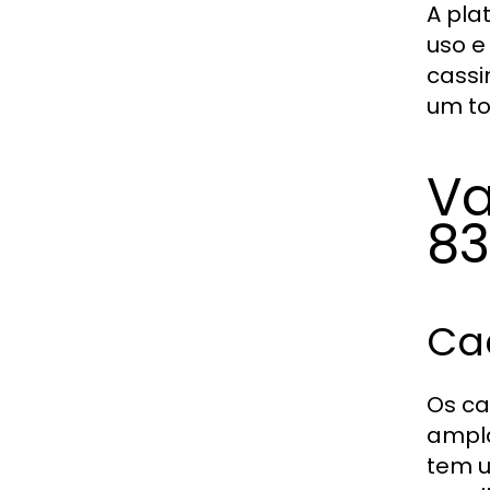
A pla
uso e
cassi
um to
Va
8
Caç
Os ca
ampla
tem u