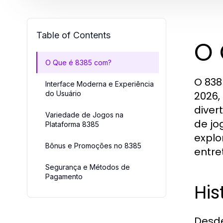
Table of Contents
O 
O Que é 8385 com?
O 838
Interface Moderna e Experiência
do Usuário
2026,
diver
Variedade de Jogos na
de jo
Plataforma 8385
explo
Bônus e Promoções no 8385
entre
Segurança e Métodos de
Pagamento
His
Desde