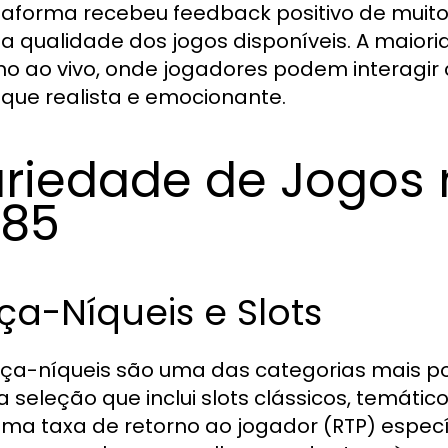
taforma recebeu feedback positivo de muito
 a qualidade dos jogos disponíveis. A maiori
no ao vivo, onde jogadores podem interagir
que realista e emocionante.
riedade de Jogos 
385
a-Níqueis e Slots
ça-níqueis são uma das categorias mais p
 seleção que inclui slots clássicos, temátic
ma taxa de retorno ao jogador (RTP) especí