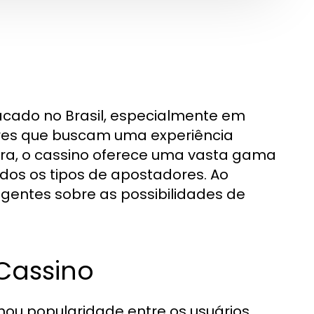
acado no Brasil, especialmente em
res que buscam uma experiência
ra, o cassino oferece uma vasta gama
dos os tipos de apostadores. Ao
gentes sobre as possibilidades de
 Cassino
ou popularidade entre os usuários