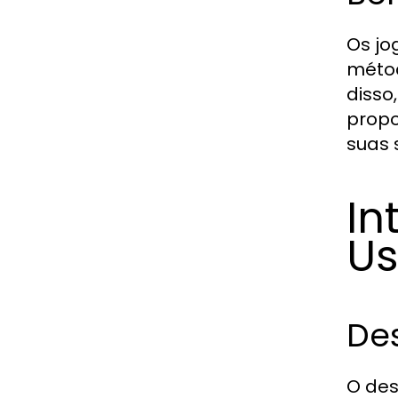
Os jo
métod
disso
propo
suas 
In
Us
De
O des