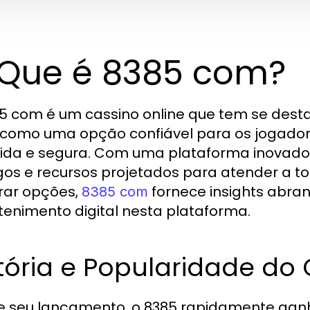
Que é 8385 com?
5 com é um cassino online que tem se dest
 como uma opção confiável para os jogado
tida e segura. Com uma plataforma inovado
gos e recursos projetados para atender a to
rar opções,
fornece insights abran
8385 com
tenimento digital nesta plataforma.
tória e Popularidade do
 seu lançamento, o 8385 rapidamente ganh