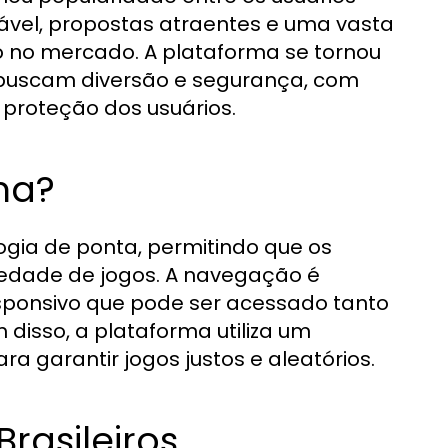
ável, propostas atraentes e uma vasta
o no mercado. A plataforma se tornou
 buscam diversão e segurança, com
roteção dos usuários.
ma?
gia de ponta, permitindo que os
iedade de jogos. A navegação é
esponsivo que pode ser acessado tanto
disso, a plataforma utiliza um
garantir jogos justos e aleatórios.
rasileiros